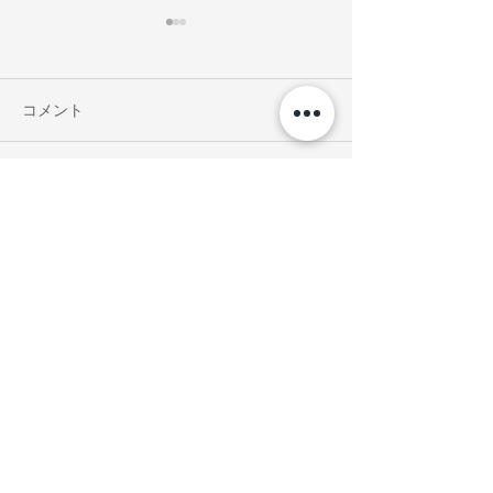
コメント
notsobig 東京ミッドタウ
Ribbon hakka 
コメントを追加…
ン店 POP-UP
ヒルズ店 POP-
ONLINE STORE
お支払いについて
送料について
プライバシーポリシー
特定商取引法に基づく表示
Copyright© 2016 by Lily & Co. All Rights Reserved.