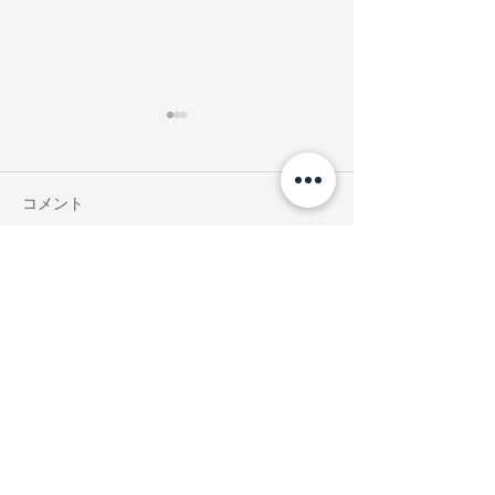
コメント
notsobig 東京ミッドタウ
Ribbon hakka 
コメントを追加…
ン店 POP-UP
ヒルズ店 POP-
ONLINE STORE
お支払いについて
送料について