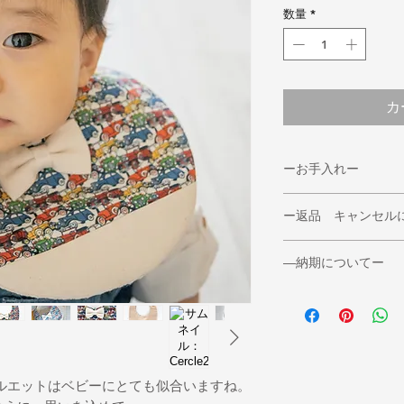
数量
*
カ
ーお手入れー
◆洗濯の注意◆
ー返品 キャンセル
＊洗濯は手洗いで願
＊タンブル乾燥、衣
◆返品期限
＊蛍光増白剤や漂白
―納期についてー
返品・交換をご希望
＊濡れたまま放置し
必ずご連絡ください
◆通常３日～５日で
濃色の製品は色移り
また、お客様のご都
き別売もしている為
ご注意ください。
一度着用になったも
その際は７日～１０
ております。
ざいます。
◆返品送料
ご了承くださいませ
＊不良品等の場合、
いシルエットはベビーにとても似合いますね。
*ご注文のミスなど