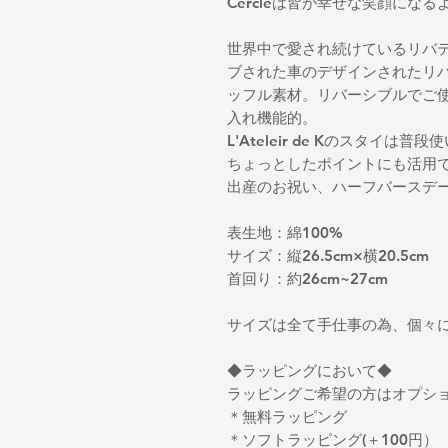
Cercleは皆が幸せな笑顔にな
世界中で愛され続けているリバ
ブされた車のデザインされたリ
ッフル素材。リバーシブルでご
入れ機能的。
L'Ateleir de Kのスタイ
ちょっとしたポイントにも活用
出産のお祝い、ハーフバースデ
表生地：綿100%
サイズ：縦26.5cm×横20.5cm
首回り：約26cm~27cm
サイズは全て手仕事の為、個々
◆ラッピングにおいて◆
ラッピングご希望の方はオプシ
＊無料ラッピング
＊ソフトラッピング(＋100円）