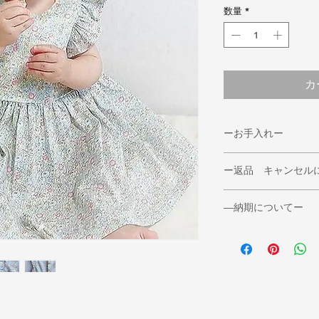
数量
*
カ
ーお手入れー
◆洗濯の注意◆
ー返品 キャンセル
＊洗濯は手洗いで願
＊タンブル乾燥、衣
◆返品期限
＊蛍光増白剤や漂白
―納期についてー
返品・交換をご希望
＊濡れたまま放置し
必ずご連絡ください
◆通常３日～５日で
濃色の製品は色移り
また、お客様のご都
き別売もしている為
ご注意ください。
一度着用になったも
その際は７日～１０
ております。
ざいます。
◆返品送料
ご了承くださいませ
＊不良品等の場合、
*ご注文のミスなど