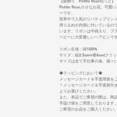
【髪飾り Petite fleurねっと】
Petite fleur,小さなお花
ーです。
世界中で人気のリバティプリン
滑り止めが内側に付いているの
います。リボンは中綿入り、プ
ベビーに大変優しいヘアピンで
リボン生地：綿100%
サイズ：縦2.5cm×横6cm(クリップ
サイズは全て手仕事の為、個々
◆ラッピングにおいて◆
メッセージカード＆手渡用袋を
＊メッセージカード＆手渡袋付き(
よりお選びください。
また、単品でご希望の際は、商
手提げ袋をご用意しております
ご希望のお品をご購入ください