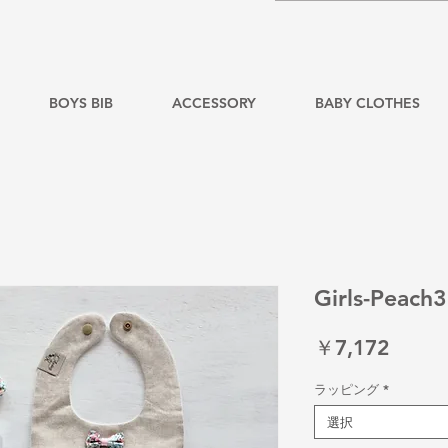
BOYS BIB
ACCESSORY
BABY CLOTHES
Girls-Peach3
価
￥7,172
格
ラッピング
*
選択