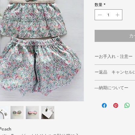
数量
*
カ
ーお手入れ・注意ー
◆スタイ&ブルマの
ー返品 キャンセル
＊洗濯は手洗いで願
＊タンブル乾燥、衣
◆返品期限
＊蛍光増白剤や漂白
―納期についてー
返品・交換をご希望
＊濡れたまま放置し
必ずご連絡ください
◆通常３日～５日で
濃色の製品は色移り
また、お客様のご都
◆別売もしている為
ご注意ください。
一度着用になったも
その際は７日～１０
◆髪飾りの注意◆
ております。
ざいます。
＊リボンは強く引っ
◆返品送料
ご了承くださいませ
れがあります。ヘア
＊不良品等の場合、
each
込まないよう充分ご
*ご注文のミスなど