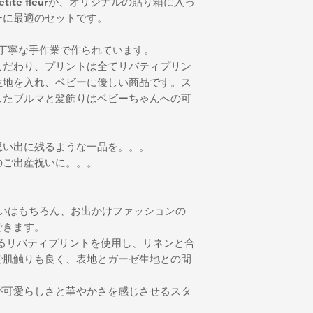
ite fleurが、オリジナルの貼り箱に入っ
お願いいたします。
だく場合は、往復の
ーに最適のセットです。
◆髪飾りのお手入れ
＊汚れが気になる箇
ください。その後す
一つ一つ丁寧な手作業で作られています。
い。
こだわり、プリントは全てリバティプリン
生地を入れ、ベビーに優しい商品です。ス
したブルマと髪飾りはベビーちゃんへの可
思い出に残るような一品を。。。
のご出産祝いに。。。
は普段使いはもちろん、お出かけファッションの
できます。
いるリバティプリントを使用し、リネンと合
で肌触りも良く、表地とガーゼ生地との間
が可愛らしさと華やかさを感じさせるスタ