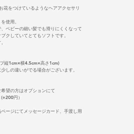
。可愛いお花をつけているようなヘアアクセサリ
トを使用。
で、ベビーの細い髪でも滑りにくくなって
クプクしていてとてもソフトです。
す。
縦1cm×横4.5cm×高さ1cm)
に少しの違いがでる場合がございます。
ご希望の方はオプションにて
+200円）
品ページにてメッセージカード、手渡し用
。
。