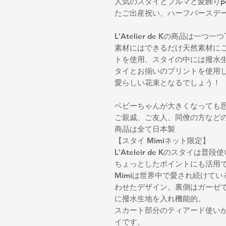
人気のスタイとブルマと髪飾りpet
たご出産祝い、ハーフバースデ
L'Atelier de Kの商品は
素材にはできるだけ天然素材に
トを使用、スタイの中には撥水
タイとお揃いのプリントを使用
愛らしい花束となるでしょう！
ベビーちゃんが大きくなっても
ご親戚、ご友人、同僚の方など
商品は全て日本製
【スタイ Mimiネット限定】
L'Ateleir de Kのスタイ
ちょっとしたポイントにも活用
Mimiは世界中で愛され続けて
わせたデザイン。裏側はガーゼ
に撥水生地を入れ機能的。
スカート部分のティアード使い
イです。