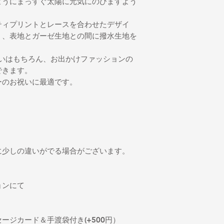
ようにまっすぐ太陽に元気にのびますよう
だく場合は、往復の
ティプリントとレースを合わせたデザイ
く、表地とガーゼ生地との間に撥水生地を
は普段使いはもちろん、お出かけファッションの
できます。
ーのお祝いに最適です。
に少しの違いがでる場合がございます。
ョンにて
ージカード＆手渡袋付き(+500円）