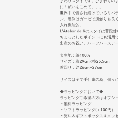
まわりスタイです。ひまわりの
に！願いをこめて。。。
世界中で愛され続けているリバ
ン。裏側はガーゼで肌触りも良
入れ機能的。
L'Ateleir de Kのスタイ
ちょっとしたポイントにも活用
出産のお祝い、ハーフバースデ
表生地：綿100%
サイズ：縦29cm×横25.5cm
首回り：約26cm~27cm
サイズは全て手仕事の為、個々
◆ラッピングにおいて◆
ラッピングご希望の方はオプシ
＊無料ラッピング
＊ソフトラッピング(＋100円）
＊熨斗＆ギフトボックス＆メッセ