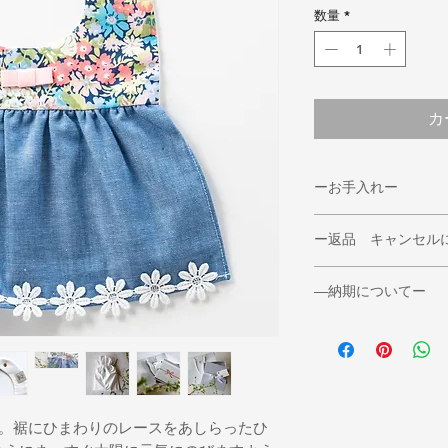
数量
*
カ
ーお手入れー
◆洗濯の注意◆
ー返品 キャンセル
＊洗濯は手洗いで願
＊タンブル乾燥、衣
◆返品期限
＊蛍光増白剤や漂白
―納期についてー
返品・交換をご希望
＊濡れたまま放置し
必ずご連絡ください
◆通常３日～５日で
濃色の製品は色移り
また、お客様のご都
き別売もしている為
ご注意ください。
一度着用になったも
その際は７日～１０
ております。
ざいます。
◆返品送料
ご了承くださいませ
＊不良品等の場合、
まわり。裾にひまわりのレースをあしらったひ
*ご注文のミスなど